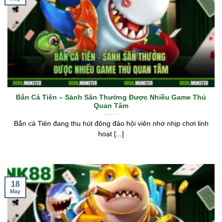
Điểm danh năm tựa game thịnh
hành hiện nay
Sảnh
bắn cá NK88
cung cấp nhiều phòng chơi với các
chủ đề vô cùng phong phú. Dưới đây là năm cái tên
đang thu hút lượng lớn người tham gia mỗi ngày.
Tựa game hải tặc đại dương
Bắn Cá Tiên – Sảnh Săn Thưởng Được Nhiều Game Thủ
Trò chơi này đưa bạn hóa thân thành những thuyền
Quan Tâm
trưởng tài ba chinh phục biển cả. Vũ khí trong phòng
Bắn cá Tiên đang thu hút đông đảo hội viên nhờ nhịp chơi linh
cược rất đa dạng giúp người chơi thao tác một cách
hoạt [...]
linh hoạt. Trùm cuối khổng lồ bất ngờ xuất hiện khiến
nhịp độ ván đấu thêm phần sôi động.
Phòng chơi vua săn cá
18
Nơi đây quy tụ hàng nghìn người chơi yêu thích phong
May
cách đại dương truyền thống. Giao diện
bắn cá NK88
tại khu vực này mang đậm màu sắc cổ điển thân thuộc.