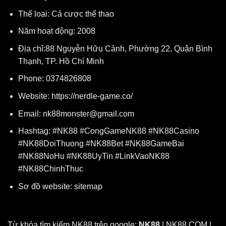
Thể loại: Cá cược thể thao
Năm hoạt động: 2008
Những ưu thế vượt trội của hệ thống giải trí
Địa chỉ:
88 Nguyễn Hữu Cảnh, Phường 22, Quận Bình
Thạnh, TP. Hồ Chí Minh
Bật mí bí quyết ngắm bắn chuẩn xác
Phone:
0374826808
nhất
Website:
https://nerdle-game.co/
Sảnh
bắn cá NK88
đòi hỏi người tham gia phải áp
Email:
nk88monster@gmail.com
dụng nhiều kỹ thuật khác nhau. Vài thủ thuật dưới đây
Hashtag:
#NK88 #CongGameNK88 #NK88Casino
sẽ giúp bạn cải thiện mạnh mẽ thành tích ngắm bắn.
#NK88DoiThuong #NK88Bet #NK88GameBai
Quan sát tốc độ di chuyển
#NK88NoHu #NK88UyTin #LinkVaoNK88
#NK88ChinhThuc
Mỗi loài sinh vật trong
bắn cá NK88
đều có một tốc độ
bơi lội khác nhau. Các mục tiêu nhỏ thường bơi theo
Sơ đồ website:
sitemap
đàn với tốc độ di chuyển tương đối ổn định. Tính toán
khoảng cách di chuyển giúp bạn găm đạn trúng vào
thân của các loài cá.
Từ khóa tìm kiếm NK88 trên google:
NK88
| NK88 COM |