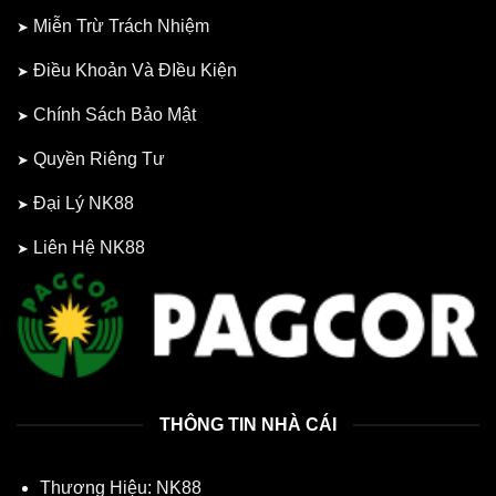
lý cực kỳ trơn tru. Tài khoản của mọi người luôn được
Miễn Trừ Trách Nhiệm
bảo vệ toàn diện nhờ nền tảng tường lửa tối tân. Giao
Điều Khoản Và ĐIều Kiện
dịch tài chính luôn diễn ra minh bạch giúp bạn hoàn
toàn an tâm thư giãn.
Chính Sách Bảo Mật
Chăm sóc người chơi tận tình
Quyền Riêng Tư
Hội viên
bắn cá NK88
có thể liên hệ tổng đài để giải
Đại Lý NK88
quyết các rắc rối. Các chuyên viên sẽ đưa ra hướng
dẫn cụ thể giúp người chơi tự khắc phục sự cố. Thời
Liên Hệ NK88
gian giải quyết sự cố siêu tốc giúp bạn tiếp tục ngắm
bắn một cách vui vẻ.
THÔNG TIN NHÀ CÁI
Thương Hiệu: NK88