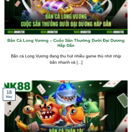
Các mức cược đa dạng giúp thành viên dễ dàng lựa
chọn theo tình hình tài chính.
Săn rồng vàng đổi thưởng
Hình ảnh con rồng vàng uốn lượn mang đến cảm giác
quyền lực cho từng hội viên. Việc ngắm bắn chính xác
Bắn Cá Long Vương – Cuộc Săn Thưởng Dưới Đại Dương
Hấp Dẫn
là yếu tố then chốt để bạn tiêu diệt sinh vật mạnh mẽ.
Một lượng xu lớn sẽ thuộc về người chơi ngay khi con
Bắn cá Long Vương đang thu hút nhiều game thủ nhờ nhịp
rồng này bị hạ gục.
bắn nhanh và [...]
Phiên bản thần tài gõ cửa tại sảnh bắn cá NK88
Chủ đề của phòng chơi này xoay quanh yếu tố may
18
mắn và tài lộc dồi dào. Không gian ngập tràn sắc đỏ tạo
May
nên sự phấn khích tột độ cho người tham gia. Hũ vàng
ngẫu nhiên xuất hiện trên màn hình giúp bạn gia tăng
đáng kể số dư.
Hành trình dưới đáy đại dương