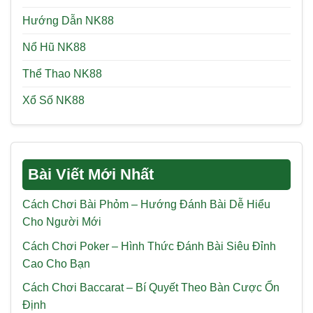
giải trí
Hướng Dẫn NK88
Số lượng người chơi liên tục tăng lên nhờ vào những
Nổ Hũ NK88
ưu điểm vô cùng vượt trội. Sảnh
bắn cá NK88
đã
Thể Thao NK88
khẳng định được vị thế vững chắc trên thị trường hiện
nay.
Xổ Số NK88
Hình ảnh và âm thanh sống động
Giao diện phòng chơi được đầu tư kỹ lưỡng nhằm
mang lại hình ảnh vô cùng sắc nét. Đi kèm là hệ thống
Bài Viết Mới Nhất
âm thanh xuất sắc tái tạo chân thực tiếng sóng vỗ rì rào.
Hai yếu tố này hòa hợp để xây dựng không gian phòng
Cách Chơi Bài Phỏm – Hướng Đánh Bài Dễ Hiểu
chơi tuyệt vời cho mọi người.
Cho Người Mới
Cách Chơi Poker – Hình Thức Đánh Bài Siêu Đỉnh
Màu xanh nhẹ nhàng của đại dương giúp bảo vệ thị lực
Cao Cho Bạn
cho hội viên rất tốt. Việc thiết kế màu dịu mắt giúp bạn
Cách Chơi Baccarat – Bí Quyết Theo Bàn Cược Ổn
giảm bớt mệt mỏi khi theo dõi mục tiêu. Chi tiết thiết kế
Định
tinh tế này giúp duy trì thể trạng tốt nhất cho người tham